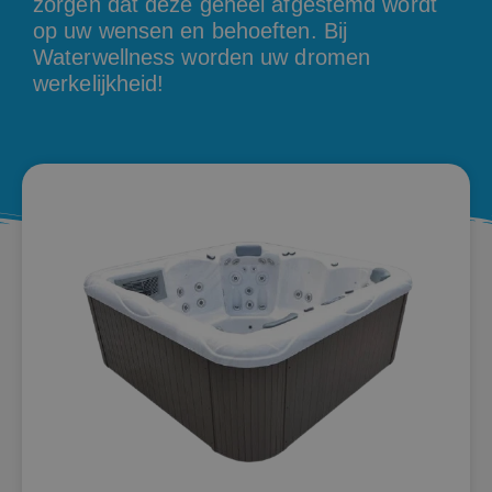
zorgen dat deze geheel afgestemd wordt
op uw wensen en behoeften. Bij
Waterwellness worden uw dromen
werkelijkheid!