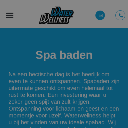
Spa baden
Na een hectische dag is het heerlijk om
even te kunnen ontspannen. Spabaden zijn
uitermate geschikt om even helemaal tot
rust te komen. Een investering waar u
zeker geen spijt van zult krijgen.
Ontspanning voor lichaam en geest en een
momentje voor uzelf. Waterwellness helpt
u bij het vinden van uw ideale spabad. Wij