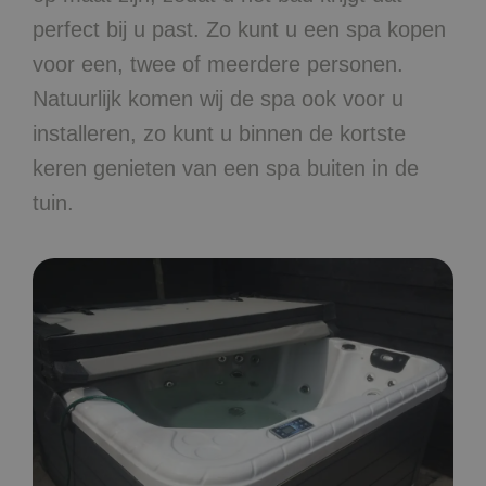
perfect bij u past. Zo kunt u een spa kopen
voor een, twee of meerdere personen.
Natuurlijk komen wij de spa ook voor u
installeren, zo kunt u binnen de kortste
keren genieten van een spa buiten in de
tuin.