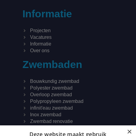
Informatie
Projecten
Vacatures
Informatie
Over ons
Zwembaden
Bouwkundig zwembad
Polyester zwembad
Overloop zwembad
Polypropyleen zwembad
infinit'eau zwembad
Inox zwembad
Zwembad renovatie
Zwembad afdekking
×
Deze website maakt gebruik