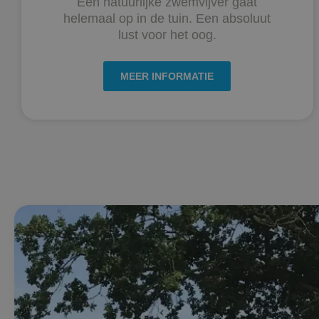
Een natuurlijke zwemvijver gaat
helemaal op in de tuin. Een absoluut
lust voor het oog.
MEER INFORMATIE