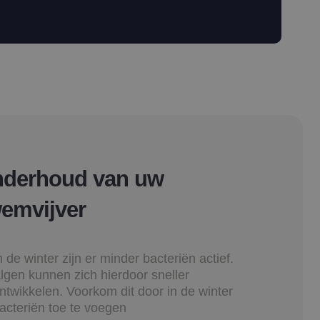
derhoud van uw
emvijver
n de winter zijn er minder bacteriën actief.
lgen kunnen zich hierdoor sneller
ntwikkelen. Voorkom dit door in de winter
acteriën toe te voegen