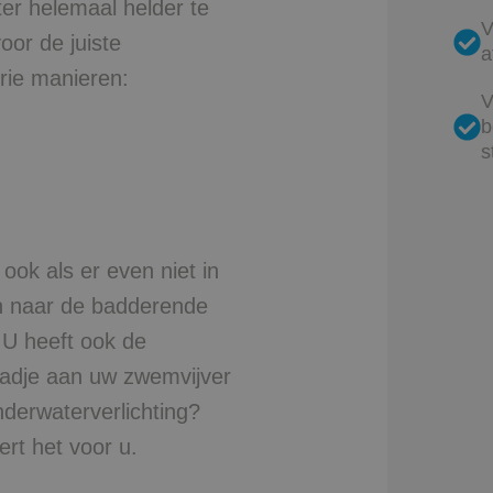
er helemaal helder te
V
oor de juiste
a
drie manieren:
V
b
s
 ook als er even niet in
n naar de badderende
 U heeft ook de
badje aan uw zwemvijver
nderwaterverlichting?
rt het voor u.