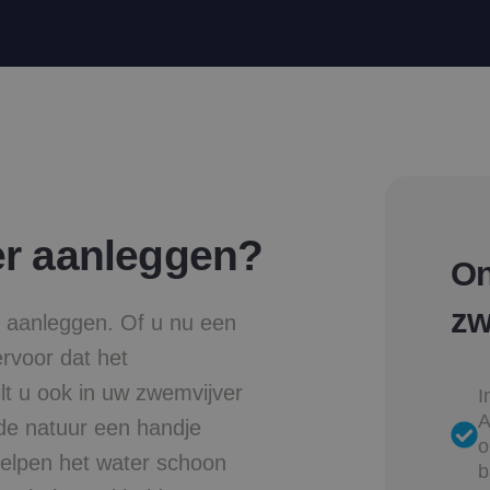
r aanleggen?
On
zw
r aanleggen. Of u nu een
ervoor dat het
lt u ook in uw zwemvijver
I
A
 de natuur een handje
o
helpen het water schoon
b