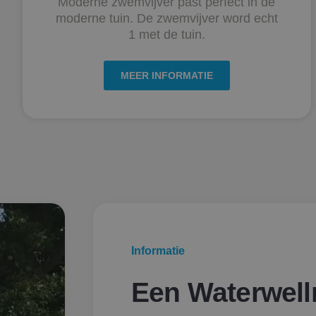
Moderne zwemvijver past perfect in de
moderne tuin. De zwemvijver word echt
1 met de tuin.
MEER INFORMATIE
Informatie
Een Waterwell