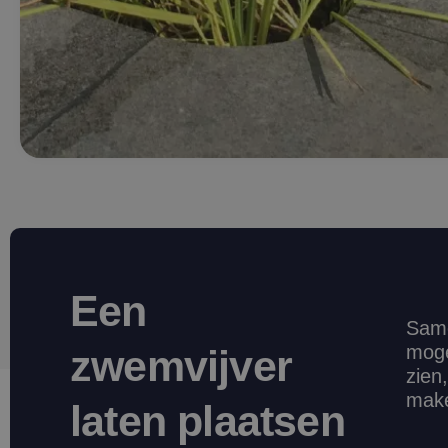
Een
Same
moge
zwemvijver
zien
mak
laten plaatsen