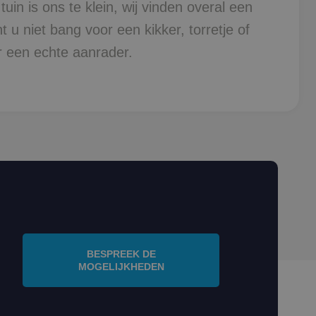
in is ons te klein, wij vinden overal een
 u niet bang voor een kikker, torretje of
r een echte aanrader.
BESPREEK DE
MOGELIJKHEDEN